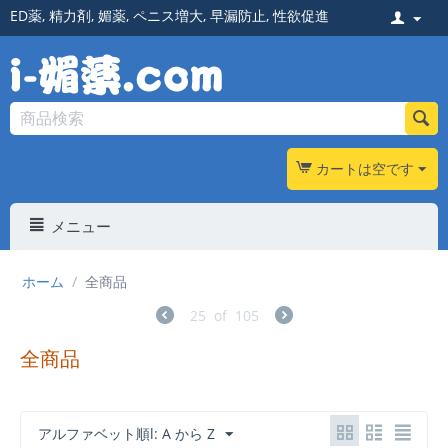
ED薬
,
精力剤
,
媚薬
,
ペニス増大
,
早漏防止
,
性欲促進
カートは空です
メニュー
ホーム
/
全商品
25
of
105
全商品
アルファベット順l: A から Z