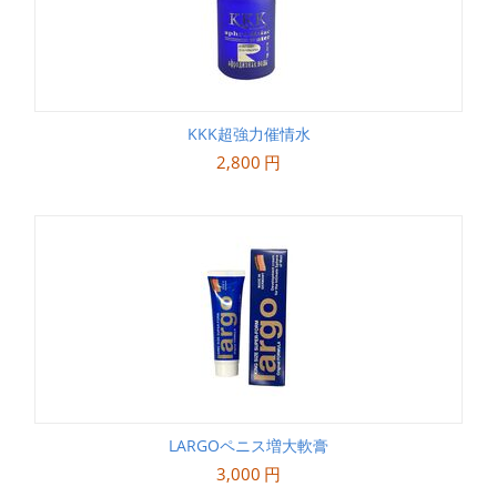
KKK超強力催情水
2,800
円
LARGOペニス増大軟膏
3,000
円