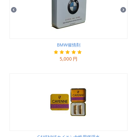
BMW催情剤
5,000
円
CAYENNEカイエン女性用催淫水