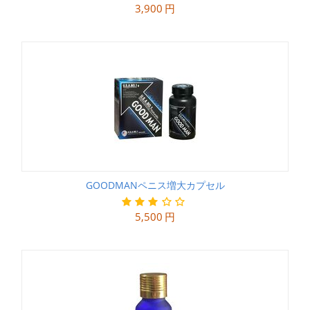
3,900
円
GOODMANペニス増大カプセル
5,500
円