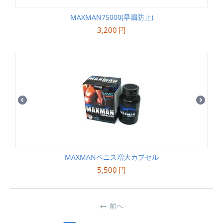
MAXMAN75000(早漏防止)
3,200
円
MAXMANペニス増大カプセル
5,500
円
前へ