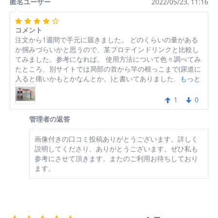
匿名ユーザー
2022/05/23, 11:16
コメント
注文から1週間で手元に届きました。 どのくらいの量がある
か掴みづらいかと思うので、某プロテインドリンクと比較し
てみました。参考になれば。 使用方法について色々調べてみ
たところ、別サイトでは局部の首から竿の根っこまで(尿道に
入ると痛いかもとかなんとか。)と書いてありました。 そもそ
もっと
もの量が少ないので一気に使うのも勿体無く、肥大時に小指
の腹の半分くらいを全体に塗り広げる程度にしています。そ
1
0
れでもすぐ無くなりそう。本当はバブリーにたくさん使った
方がいいのでしょうけど。 塗った後、乾くとペトペト？しま
管理者の返答
す。ベタベタはしません。スースーする匂いがします。
画像付きの口コミ投稿ありがとうございます。詳しく
説明してくださり、ありがとうございます。ぜひ私も
参考にさせて頂きます。またのご利用お待ちしており
ます。