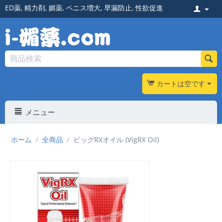
ED薬
,
精力剤
,
媚薬
,
ペニス増大
,
早漏防止
,
性欲促進
カートは空です
メニュー
ホーム
/
全商品
/
ビッグRXオイル (VigRX Oil)